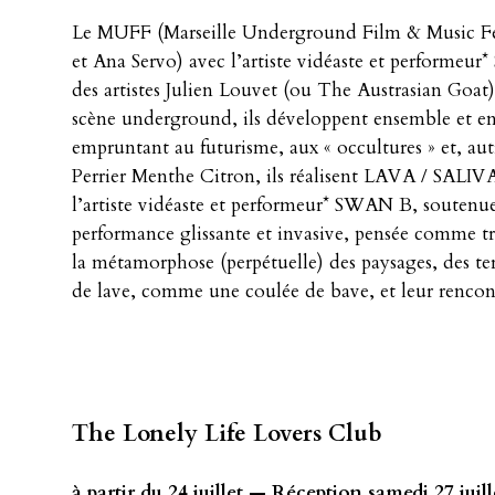
Le MUFF (Marseille Underground Film & Music Fe
et Ana Servo) avec l’artiste vidéaste et perform
des artistes Julien Louvet (ou The Austrasian Goat)
scène underground, ils développent ensemble et en
empruntant au futurisme, aux « occultures » et, a
Perrier Menthe Citron, ils réalisent LAVA / SALIV
l’artiste vidéaste et performeur* SWAN B, souten
performance glissante et invasive, pensée comme tr
la métamorphose (perpétuelle) des paysages, des t
de lave, comme une coulée de bave, et leur rencon
The Lonely Life Lovers Club
à partir du 24 juillet — Réception samedi 27 juil