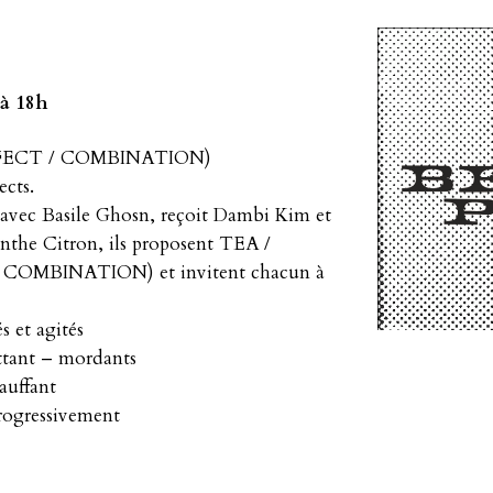
 à 18h
ERFECT / COMBINATION)
cts.
 avec Basile Ghosn, reçoit Dambi Kim et
nthe Citron, ils proposent TEA /
COMBINATION) et invitent chacun à
s et agités
lottant – mordants
auffant
rogressivement