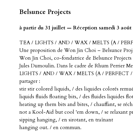
Belsunce Projects
à partir du 31 juillet — Réception samedi 3 août
TEA / LIGHTS / AND / WAX / MELTS (A / P
Une proposition de Won Jin Choi – Belsunce Proje
Won Jin Choi, co-fondatrice de Belsunce Projects
Jules Dumoulin. Dans le cadre de Rhum Perrier Me
LIGHTS / AND / WAX / MELTS (A / PERFECT / 
partager :
stir stir colored liquids, / des liquides colorés remué
liquids fluids floating bits, / des fluides liquides f
heating up them bits and bites, / chauffant, se réch
not a Kool-Aid but cool ‘em down, / se relaxant p
sipping hanging, / en sirotant, en traînant
hanging out. / en commun.