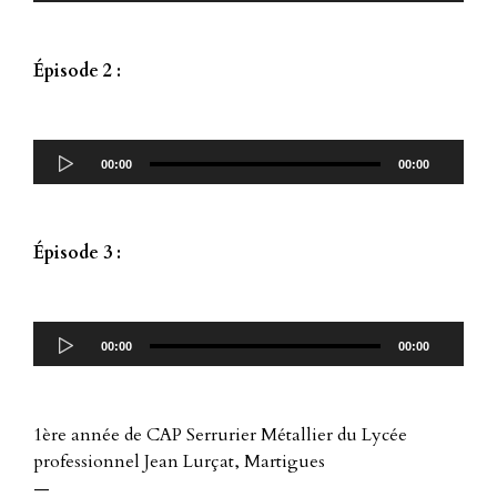
Épisode 2 :
Lecteur
audio
00:00
00:00
Épisode 3 :
Lecteur
audio
00:00
00:00
1ère année de CAP Serrurier Métallier du Lycée
professionnel Jean Lurçat, Martigues
—