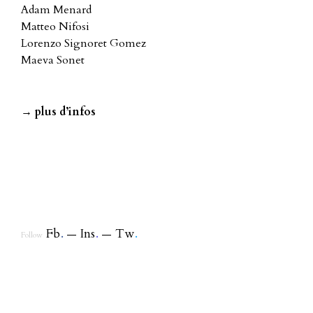
Adam Menard
Matteo Nifosi
Lorenzo Signoret Gomez
Maeva Sonet
→ plus d’infos
Fb
.
Ins
.
Tw
.
Follow